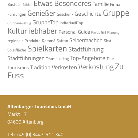
Etwas Besonderes
Familie
Bustour
Firma
Edition
Gruppe
Genießer
Geschichte
Führungen
Geschenk
GruppeTop
IndividuellTop
Gruppenausflug
Kulturliebhaber
Personal Guide
Pin Up Girl
Planung
Selbermachen
regionale Produkte
Rommé
Safran
Skat
Spielkarten
Stadtführung
Spielfläche
Top-Angebote
Stadtführungen
Teambuilding
Tour
Zu
Verkostung
Verkosten
Tradition
Tourismus
Fuss
Altenburger Tourismus GmbH
Markt 17
04600 Altenburg
Tel.: +49 (0) 3447. 511 340