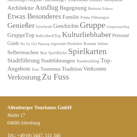
Ausflug
Architektur
Begegnung
Bustour
Edition
Etwas Besonderes
Familie
Firma
Führungen
Gruppe
Genießer
Geschichte
Geschenk
Gruppenausflug
Kulturliebhaber
GruppeTop
Personal
IndividuellTop
Guide
regionale Produkte
Rommé
Safran
Pin Up Girl
Planung
Spielkarten
Selbermachen
Skat
Spielfläche
Stadtführung
Top-
Stadtführungen
Teambuilding
Angebote
Verkosten
Tradition
Tourismus
Tour
Zu Fuss
Verkostung
Altenburger Tourismus GmbH
Markt 17
04600 Altenburg
Tel.: +49 (0) 3447. 511 340