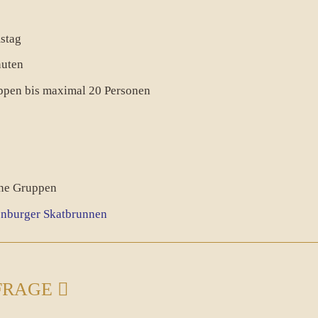
mstag
nuten
ppen bis maximal 20 Personen
ine Gruppen
enburger Skatbrunnen
FRAGE