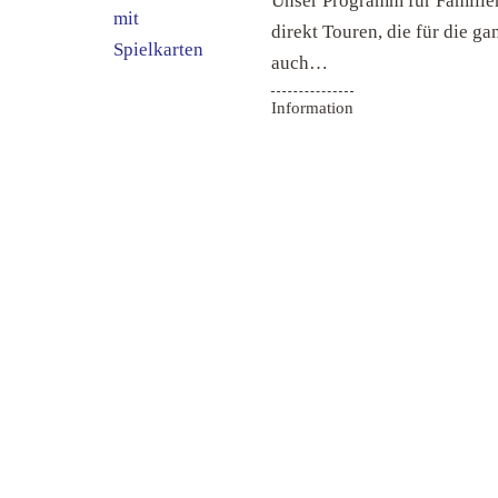
Unser Programm für Familien 
direkt Touren, die für die g
auch…
Information