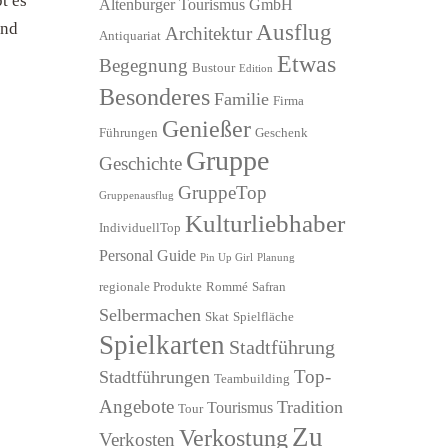
t es
Altenburger Tourismus GmbH
Und
Ausflug
Architektur
Antiquariat
Etwas
Begegnung
Bustour
Edition
Besonderes
Familie
Firma
Genießer
Führungen
Geschenk
Gruppe
Geschichte
GruppeTop
Gruppenausflug
Kulturliebhaber
IndividuellTop
Personal Guide
Pin Up Girl
Planung
regionale Produkte
Rommé
Safran
Selbermachen
Skat
Spielfläche
Spielkarten
Stadtführung
Top-
Stadtführungen
Teambuilding
Angebote
Tradition
Tourismus
Tour
Zu
Verkostung
Verkosten