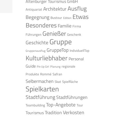
Altenburger Tourismus GmbH
Ausflug
Architektur
Antiquariat
Etwas
Begegnung
Bustour
Edition
Besonderes
Familie
Firma
Genießer
Führungen
Geschenk
Gruppe
Geschichte
GruppeTop
IndividuellTop
Gruppenausflug
Kulturliebhaber
Personal
Guide
regionale
Pin Up Girl
Planung
Produkte
Rommé
Safran
Selbermachen
Skat
Spielfläche
Spielkarten
Stadtführung
Stadtführungen
Top-Angebote
Teambuilding
Tour
Verkosten
Tradition
Tourismus