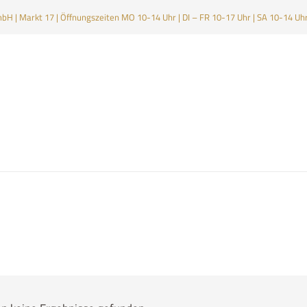
H | Markt 17 | Öffnungszeiten MO 10-14 Uhr | DI – FR 10-17 Uhr | SA 10-14 Uh