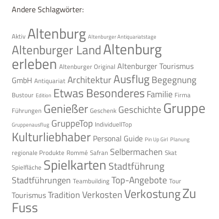
Andere Schlagwörter:
Altenburg
Aktiv
Altenburger Antiquariatstage
Altenburg
Altenburger Land
erleben
Altenburger Tourismus
Altenburger Original
Ausflug
Architektur
Begegnung
GmbH
Antiquariat
Etwas Besonderes
Familie
Bustour
Firma
Edition
Gruppe
Genießer
Geschichte
Führungen
Geschenk
GruppeTop
IndividuellTop
Gruppenausflug
Kulturliebhaber
Personal Guide
Pin Up Girl
Planung
Selbermachen
regionale Produkte
Rommé
Safran
Skat
Spielkarten
Stadtführung
Spielfläche
Top-Angebote
Stadtführungen
Teambuilding
Tour
Zu
Verkostung
Verkosten
Tradition
Tourismus
Fuss