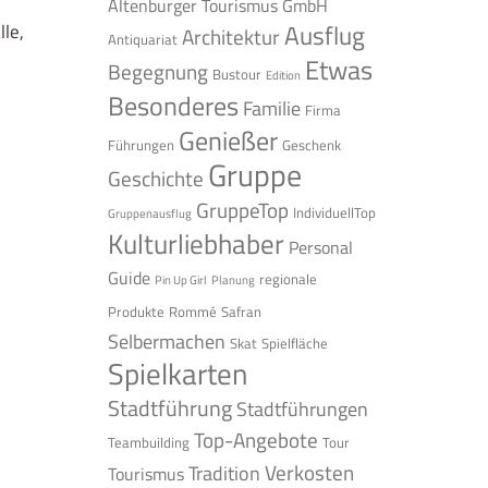
Altenburger Tourismus GmbH
Ausflug
le,
Architektur
Antiquariat
Etwas
Begegnung
Bustour
Edition
Besonderes
Familie
Firma
Genießer
Führungen
Geschenk
Gruppe
Geschichte
GruppeTop
IndividuellTop
Gruppenausflug
Kulturliebhaber
Personal
Guide
regionale
Pin Up Girl
Planung
Produkte
Rommé
Safran
Selbermachen
Skat
Spielfläche
Spielkarten
Stadtführung
Stadtführungen
Top-Angebote
Teambuilding
Tour
Verkosten
Tradition
Tourismus