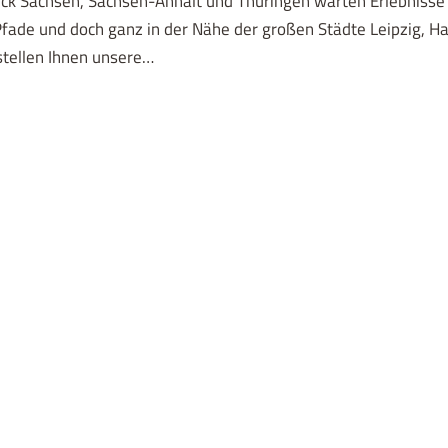
ck Sachsen, Sachsen-Anhalt und Thüringen warten Erlebnisse
fade und doch ganz in der Nähe der großen Städte Leipzig, Hal
stellen Ihnen unsere…