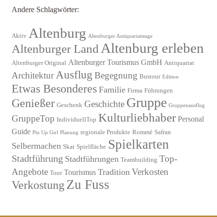
Andere Schlagwörter:
Altenburg
Aktiv
Altenburger Antiquariatstage
Altenburg erleben
Altenburger Land
Altenburger Tourismus GmbH
Altenburger Original
Antiquariat
Ausflug
Architektur
Begegnung
Bustour
Edition
Etwas Besonderes
Familie
Firma
Führungen
Gruppe
Genießer
Geschichte
Geschenk
Gruppenausflug
Kulturliebhaber
GruppeTop
Personal
IndividuellTop
Guide
regionale Produkte
Rommé
Safran
Pin Up Girl
Planung
Spielkarten
Selbermachen
Skat
Spielfläche
Stadtführung
Top-
Stadtführungen
Teambuilding
Angebote
Verkosten
Tradition
Tourismus
Tour
Zu Fuss
Verkostung