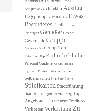
Altenburger Tourismus GmbH
Ausflug
Architektur
Antiquariat
Etwas
Begegnung
Bustour
Edition
Besonderes
Familie
Firma
Genießer
Führungen
Geschenk
Gruppe
Geschichte
GruppeTop
Gruppenausflug
Kulturliebhaber
IndividuellTop
Personal Guide
Pin Up Girl
Planung
regionale Produkte
Rommé
Safran
Selbermachen
Skat
Spielfläche
Spielkarten
Stadtführung
Top-
Stadtführungen
Teambuilding
Angebote
Tradition
Tourismus
Tour
Zu
Verkostung
Verkosten