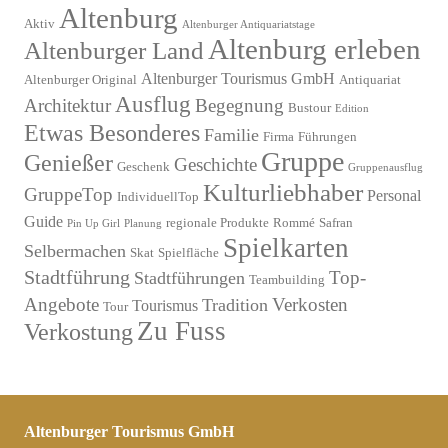
Altenburg
Aktiv
Altenburger Antiquariatstage
Altenburg erleben
Altenburger Land
Altenburger Tourismus GmbH
Altenburger Original
Antiquariat
Ausflug
Architektur
Begegnung
Bustour
Edition
Etwas Besonderes
Familie
Firma
Führungen
Gruppe
Genießer
Geschichte
Geschenk
Gruppenausflug
Kulturliebhaber
GruppeTop
Personal
IndividuellTop
Guide
regionale Produkte
Rommé
Safran
Pin Up Girl
Planung
Spielkarten
Selbermachen
Skat
Spielfläche
Stadtführung
Top-
Stadtführungen
Teambuilding
Angebote
Verkosten
Tradition
Tourismus
Tour
Zu Fuss
Verkostung
Altenburger Tourismus GmbH