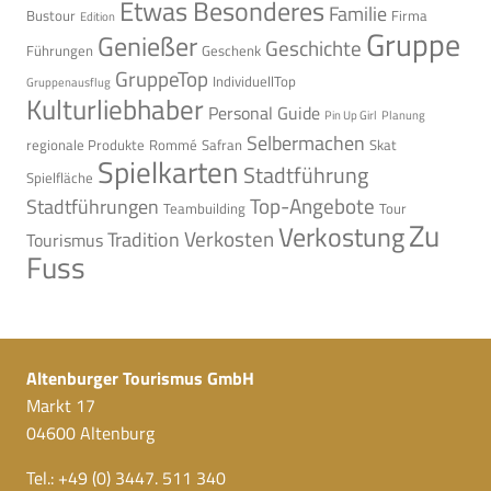
Etwas Besonderes
Familie
Bustour
Firma
Edition
Gruppe
Genießer
Geschichte
Führungen
Geschenk
GruppeTop
IndividuellTop
Gruppenausflug
Kulturliebhaber
Personal Guide
Pin Up Girl
Planung
Selbermachen
regionale Produkte
Rommé
Safran
Skat
Spielkarten
Stadtführung
Spielfläche
Top-Angebote
Stadtführungen
Teambuilding
Tour
Zu
Verkostung
Verkosten
Tradition
Tourismus
Fuss
Altenburger Tourismus GmbH
Markt 17
04600 Altenburg
Tel.: +49 (0) 3447. 511 340