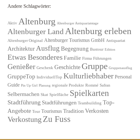
Andere Schlagwörter:
Altenburg
Aktiv
Altenburger Antiquariatstage
Altenburg erleben
Altenburger Land
Altenburger Tourismus GmbH
Altenburger Original
Antiquariat
Ausflug
Architektur
Begegnung
Bustour
Edition
Etwas Besonderes
Familie
Firma
Führungen
Gruppe
Genießer
Geschichte
Geschenk
Gruppenausflug
Kulturliebhaber
GruppeTop
Personal
IndividuellTop
Guide
regionale Produkte
Rommé
Safran
Pin Up Girl
Planung
Spielkarten
Selbermachen
Skat
Spielfläche
Stadtführung
Top-
Stadtführungen
Teambuilding
Angebote
Verkosten
Tradition
Tourismus
Tour
Zu Fuss
Verkostung