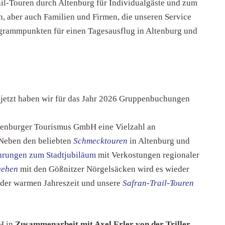
ail-Touren durch Altenburg für Individualgäste und zum
, aber auch Familien und Firmen, die unseren Service
ogrammpunkten für einen Tagesausflug in Altenburg und
n jetzt haben wir für das Jahr 2026 Gruppenbuchungen
ltenburger Tourismus GmbH eine Vielzahl an
„Neben den beliebten
Schmecktouren
in Altenburg und
ührungen zum Stadtjubiläum
mit Verkostungen regionaler
gehen
mit den Gößnitzer Nörgelsäcken wird es wieder
 der warmen Jahreszeit und unsere
Safran-Trail-Touren
H in
Zusammenarbeit mit Axel Erler
von der Triller