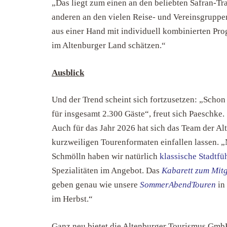
„Das liegt zum einen an den beliebten Safran-Tr
anderen an den vielen Reise- und Vereinsgruppen
aus einer Hand mit individuell kombinierten Pr
im Altenburger Land schätzen.“
Ausblick
Und der Trend scheint sich fortzusetzen: „Scho
für insgesamt 2.300 Gäste“, freut sich Paeschke.
Auch für das Jahr 2026 hat sich das Team der A
kurzweiligen Tourenformaten einfallen lassen. 
Schmölln haben wir natürlich
klassische Stadtf
Spezialitäten im Angebot. Das
Kabarett zum Mit
geben genau wie unsere
SommerAbendTouren
in
im Herbst.“
Ganz neu bietet die Altenburger Tourismus Gmb